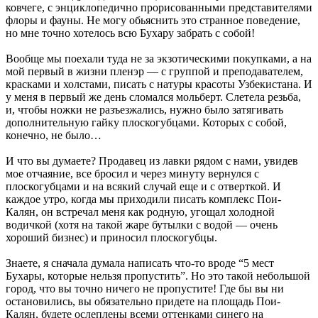
ковчеге, с энциклопедично прорисованными представителями
флоры и фауны. Не могу обьяснить это странное поведение,
но мне точно хотелось всю Бухару забрать с собой!
Вообще мы поехали туда не за экзотическими покупками, а на
мой первый в жизни пленэр — с группой и преподавателем,
красками и холстами, писать с натуры красоты Узбекистана. И
у меня в первый же день сломался мольберт. Слетела резьба,
и, чтобы ножки не разъезжались, нужно было затягивать
дополнительную гайку плоскогубцами. Которых с собой,
конечно, не было…
И что вы думаете? Продавец из лавки рядом с нами, увидев
мое отчаяние, все бросил и через минуту вернулся с
плоскогубцами и на всякий случай еще и с отверткой. И
каждое утро, когда мы приходили писать комплекс Пои-
Калян, он встречал меня как родную, угощал холодной
водичкой (хотя на такой жаре бутылки с водой — очень
хороший бизнес) и приносил плоскогубцы.
Знаете, я сначала думала написать что-то вроде “5 мест
Бухары, которые нельзя пропустить”. Но это такой небольшой
город, что вы точно ничего не пропустите! Где бы вы ни
остановились, вы обязательно придете на площадь Пои-
Калян, будете ослеплены всеми оттенками синего на