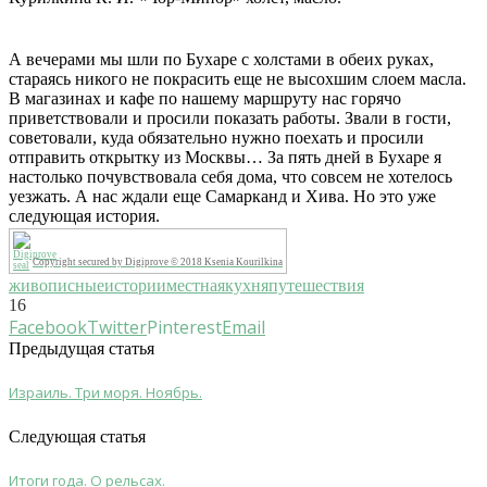
А вечерами мы шли по Бухаре с холстами в обеих руках,
стараясь никого не покрасить еще не высохшим слоем масла.
В магазинах и кафе по нашему маршруту нас горячо
приветствовали и просили показать работы. Звали в гости,
советовали, куда обязательно нужно поехать и просили
отправить открытку из Москвы… За пять дней в Бухаре я
настолько почувствовала себя дома, что совсем не хотелось
уезжать. А нас ждали еще Самарканд и Хива. Но это уже
следующая история.
Copyright secured by Digiprove © 2018 Ksenia Kourilkina
живописныеистории
местнаякухня
путешествия
16
Facebook
Twitter
Pinterest
Email
Предыдущая статья
Израиль. Три моря. Ноябрь.
Следующая статья
Итоги года. О рельсах.