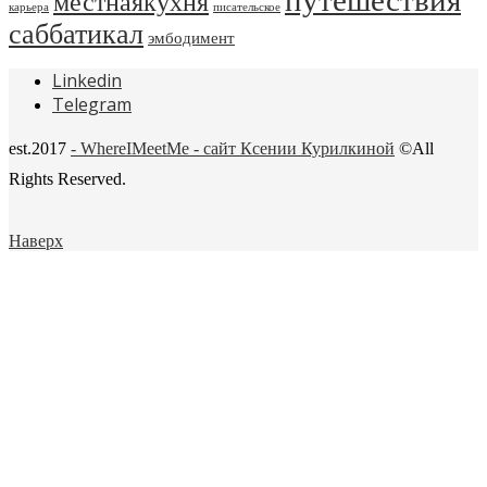
путешествия
местнаякухня
карьера
писательское
саббатикал
эмбодимент
Linkedin
Telegram
est.2017
- WhereIMeetMe - сайт Ксении Курилкиной
©All
Rights Reserved.
Наверх