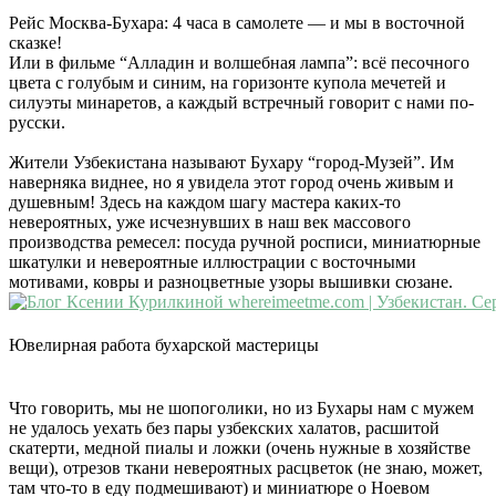
Рейс Москва-Бухара: 4 часа в самолете — и мы в восточной
сказке!
Или в фильме “Алладин и волшебная лампа”: всё песочного
цвета с голубым и синим, на горизонте купола мечетей и
силуэты минаретов, а каждый встречный говорит с нами по-
русски.
Жители Узбекистана называют Бухару “город-Музей”. Им
наверняка виднее, но я увидела этот город очень живым и
душевным! Здесь на каждом шагу мастера каких-то
невероятных, уже исчезнувших в наш век массового
производства ремесел: посуда ручной росписи, миниатюрные
шкатулки и невероятные иллюстрации с восточными
мотивами, ковры и разноцветные узоры вышивки сюзане.
Ювелирная работа бухарской мастерицы
Что говорить, мы не шопоголики, но из Бухары нам с мужем
не удалось уехать без пары узбекских халатов, расшитой
скатерти, медной пиалы и ложки (очень нужные в хозяйстве
вещи), отрезов ткани невероятных расцветок (не знаю, может,
там что-то в еду подмешивают) и миниатюре о Ноевом