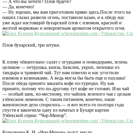
— А что вы хотите? Плов будете?
— Да, конечно!
— Ну хорошо, мы вам приготовим прямо здесь.После этого на
наших глазах развели огонь, поставили казан, и к обеду нас
уже ждал настоящий бухарский плов с изюмом, красной и
желтой морковью и невероятным ароматом открытого огня.
Плов бухарский, три штуки.
К плову обязательно: салат с огурцами и помидорами, зелень
целиком — петрушка, кинза, базилик, укроп, лепешки из
тандыра и травяной чай. Тут нам повезло и нас угостили
изюмом и козинаками. А ведь могла бы быть еще и пахлава!
После обеда принято заказать кофе по-турецки. Ну как
принято, потому что по-другому тут кофе не готовят. Или чай
— особый шик, по-местному, это чайник зеленого чая с целым
узбекским лимоном. С таким питанием, конечно, наше
живописное дело спорилось — и вот всего-то полтора года
спустя я закончила одну из начатых в Бухаре картин
Узбекской серии: “Чор-Минор”.
Курилкина К. И. «Чор-Минор» холст, масло.