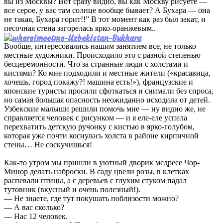
вы из Москвы? Вот сразу видно, вы как Москву рисуете —
все серое, у вас там солнце вообще бывает? А Бухара — она
не такая, Бухара горит!!” В тот момент как раз был закат, и
песочная стена загорелась ярко-оранжевым..
Вообще, интересовались нашим занятием все, не только
местные художники. Происходило это с разной степенью
бесцеремонности. Что за странные люди с холстами и
кистями? Ко мне подходили и местные жители («красавица,
хочешь, город покажу?! машина есть!»), французские и
японские туристы просили сфоткаться и снимали без спроса,
но самая большая опасность неожиданно исходила от детей.
Узбекские малыши решили помочь мне — ну видно же, не
справляется человек с рисунком — и я еле-еле успела
перехватить детскую ручонку с кистью в ярко-голубом,
которая уже почти коснулась холста в районе кирпичной
стены… Не соскучишься!
Как-то утром мы пришли в уютный дворик медресе Чор-
Минор делать наброски. В саду цвели розы, в клетках
распевали птицы, а с деревьев с глухим стуком падал
тутовник (вкусный и очень полезный!).
— Не знаете, где тут покушать поблизости можно?
— А вас сколько?
— Нас 12 человек.