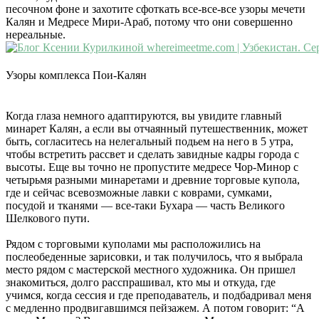
песочном фоне и захотите сфоткать все-все-все узоры мечети
Калян и Медресе Мири-Араб, потому что они совершенно
нереальные.
Узоры комплекса Пои-Калян
Когда глаза немного адаптируются, вы увидите главный
минарет Калян, а если вы отчаянный путешественник, может
быть, согласитесь на нелегальный подьем на него в 5 утра,
чтобы встретить рассвет и сделать завидные кадры города с
высоты. Еще вы точно не пропустите медресе Чор-Минор с
четырьмя разными минаретами и древние торговые купола,
где и сейчас всевозможные лавки с коврами, сумками,
посудой и тканями — все-таки Бухара — часть Великого
Шелкового пути.
Рядом с торговыми куполами мы расположились на
послеобеденные зарисовки, и так получилось, что я выбрала
место рядом с мастерской местного художника. Он пришел
знакомиться, долго расспрашивал, кто мы и откуда, где
учимся, когда сессия и где преподаватель, и подбадривал меня
с медленно продвигавшимся пейзажем. А потом говорит: “А