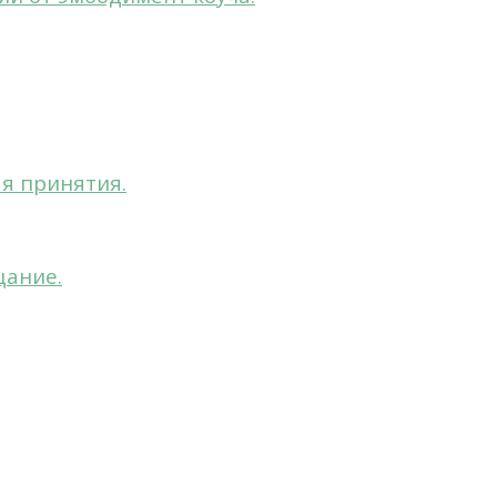
ая принятия.
цание.