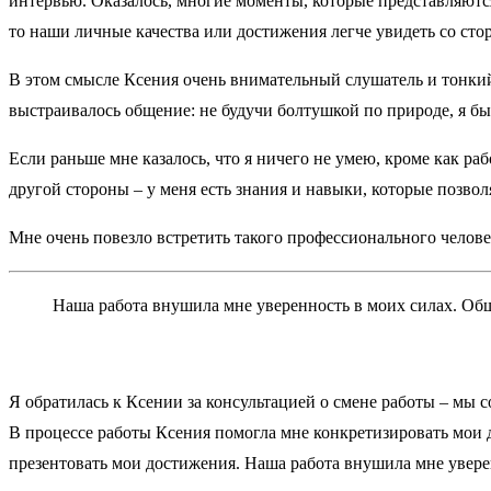
интервью. Оказалось, многие моменты, которые представляются
то наши личные качества или достижения легче увидеть со сто
В этом смысле Ксения очень внимательный слушатель и тонкий 
выстраивалось общение: не будучи болтушкой по природе, я бы
Если раньше мне казалось, что я ничего не умею, кроме как раб
другой стороны – у меня есть знания и навыки, которые позволя
Мне очень повезло встретить такого профессионального челове
Наша работа внушила мне уверенность в моих силах. Об
Я обратилась к Ксении за консультацией о смене работы – мы
В процессе работы Ксения помогла мне конкретизировать мои д
презентовать мои достижения. Наша работа внушила мне увере