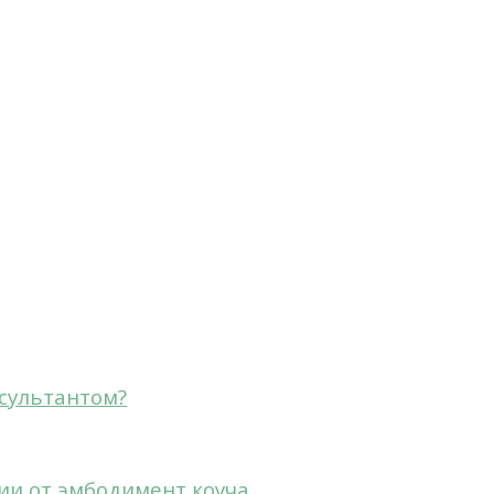
сультантом?
ии от эмбодимент коуча.