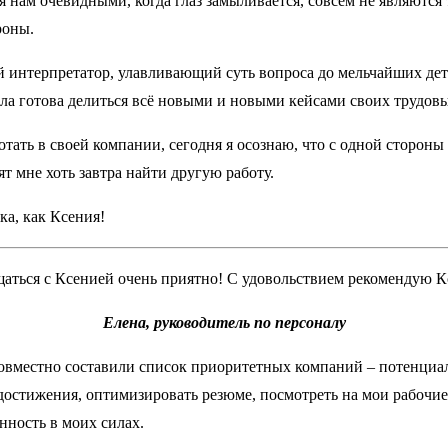
 нам очевидными, когда глаз замыливается, совсем не являются 
роны.
интерпретатор, улавливающий суть вопроса до мельчайших детал
ла готова делиться всё новыми и новыми кейсами своих трудовы
отать в своей компании, сегодня я осознаю, что с одной стороны 
т мне хоть завтра найти другую работу.
ка, как Ксения!
щаться с Ксенией очень приятно! С удовольствием рекомендую К
Елена, руководитель по персоналу
 совместно составили список приоритетных компаний – потенциа
остижения, оптимизировать резюме, посмотреть на мои рабочие 
нность в моих силах.